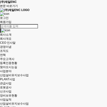
(주)제일ENC
본문 바로가기
로그인
회원가입
회사소개
회사개요
CEO 인사말
경영이념
조직도
연혁
주요고객사
등록인증현황
찾아오시는길
사업분야
산업설비유지보수사업
PLANT사업
관급사업
로봇공사
신규사업
장비보유현황
사업실적
산업설비유지보수사업