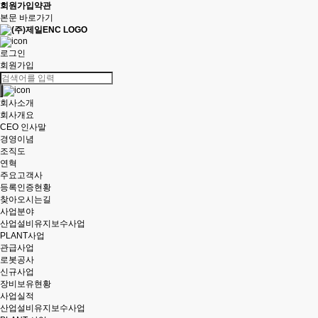
회원가입약관
본문 바로가기
로그인
회원가입
회사소개
회사개요
CEO 인사말
경영이념
조직도
연혁
주요고객사
등록인증현황
찾아오시는길
사업분야
산업설비유지보수사업
PLANT사업
관급사업
로봇공사
신규사업
장비보유현황
사업실적
산업설비유지보수사업