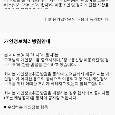
비스(이하 "서비스"라 한다)의 이용조건 및 절차에 관한 사항을
규정함을 목적으로 합니다.
제2조(정의)
회원가입약관의 내용에 동의합니다.
이 약관에서 사용하는 용어의 정의는 다음 각 호와 같습니다.
1. 이용자 : 본 약관에 따라 회사가 제공하는 서비스를 받는 자
2. 이용계약 : 서비스 이용과 관련하여 회사와 이용자간에 체결
개인정보처리방침안내
하는 계약
3. 가입 : 회사가 제공하는 신청서 양식에 해당 정보를 기입하고,
본 약관에 동의하여 서비스 이용계약을 완료시키는 행위
본 사이트(이하 "회사"라 한다)는
4. 회원 : 당 사이트에 회원가입에 필요한 개인정보를 제공하여
고객님의 개인정보를 중요시하며, "정보통신망 이용촉진 및 정
회원 등록을 한 자
보보호"에 관한 법률을 준수하고 있습니다.
5. 이용자번호(ID) : 회원 식별과 회원의 서비스 이용을 위하여
이용자가 선정하고 회사가 승인하는 영문자와 숫자의 조합(하
회사는 개인정보취급방침을 통하여 고객님께서 제공하시는 개
나의 주민등록번호에 하나의 ID만 발급 가능함)
인정보가 어떠한 용도와 방식으로 이용되고 있으며, 개인정보
6. 패스워드(PASSWORD) : 회원의 정보 보호를 위해 이용자 자
보호를 위해 어떠한 조치가 취해지고 있는지 알려드립니다.
신이 설정한 영문자와 숫자, 특수문자의 조합
7. 이용해지 : 회사 또는 회원이 서비스 이용이후 그 이용계약을
회사는 개인정보취급방침을 개정하는 경우 웹사이트 공지사항
종료시키는 의사표시
(또는 개별공지)을 통하여 공지할 것입니다.
제3조(약관의 효력과 변경)
■ 수집하는 개인정보 항목
회원은 변경된 약관에 동의하지 않을 경우 회원 탈퇴(해지)를