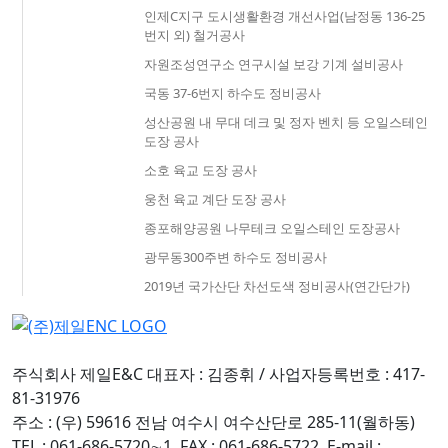
인제C지구 도시생활환경 개선사업(남정동 136-25
번지 외) 철거공사
자원조성연구소 연구시설 보강 기계 설비공사
국동 37-6번지 하수도 정비공사
성산공원 내 무대 데크 및 정자 벤치 등 오일스테인
도장 공사
소호 육교 도장 공사
웅천 육교 계단 도장 공사
종포해양공원 나무테크 오일스테인 도장공사
광무동300주변 하수도 정비공사
2019년 국가산단 차선도색 정비공사(연간단가)
주식회사 제일E&C 대표자 : 김종휘 / 사업자등록번호 : 417-
81-31976
주소 : (우) 59616 전남 여수시 여수산단로 285-11(월하동)
TEL : 061-686-5720∼1, FAX : 061-686-5722, E-mail :