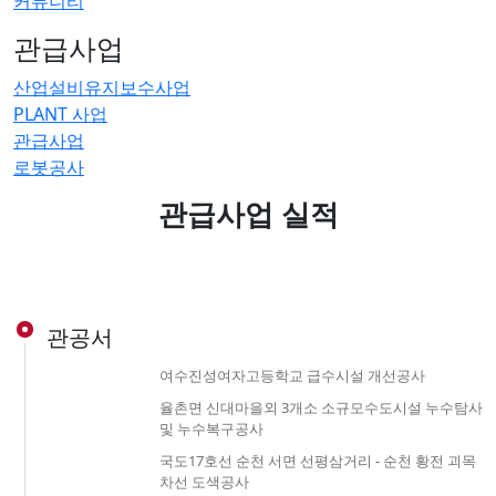
커뮤니티
관급사업
산업설비유지보수사업
PLANT 사업
관급사업
로봇공사
관급사업 실적
관공서
여수진성여자고등학교 급수시설 개선공사
율촌면 신대마을외 3개소 소규모수도시설 누수탐사
및 누수복구공사
국도17호선 순천 서면 선평삼거리 - 순천 황전 괴목
차선 도색공사